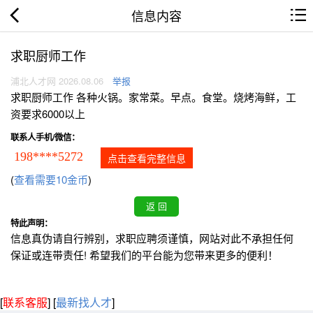
信息内容
求职厨师工作
浦北人才网 2026.08.06
举报
求职厨师工作 各种火锅。家常菜。早点。食堂。烧烤海鲜，工
资要求6000以上
联系人手机/微信：
198****5272
点击查看完整信息
(
查看需要10金币
)
特此声明：
信息真伪请自行辨别，求职应聘须谨慎，网站对此不承担任何
保证或连带责任! 希望我们的平台能为您带来更多的便利！
[
联系客服
]
[
最新找人才
]