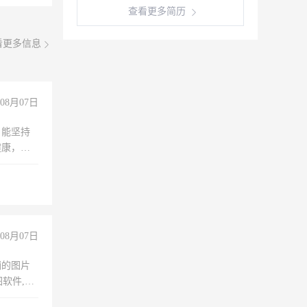
查看更多简历
看更多信息
08月07日
，能坚持
健康，有
无犯罪记
上文化，
良好沟通
08月07日
铺的图片
软件,工