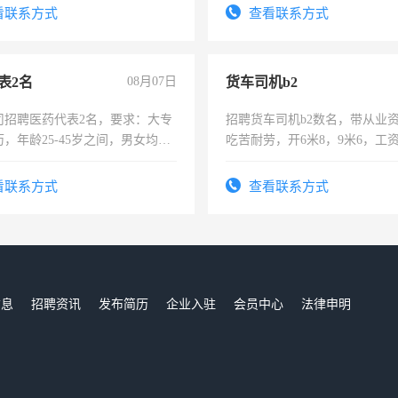
看联系方式
查看联系方式
表2名
08月07日
货车司机b2
司招聘医药代表2名，要求：大专
招聘货车司机b2数名，带从业
，年龄25-45岁之间，男女均
吃苦耐劳，开6米8，9米6，工
要具有营销经验，从事过医药代
有医学资质的优先，底薪+绩效，
看联系方式
查看联系方式
。
信息
招聘资讯
发布简历
企业入驻
会员中心
法律申明
们