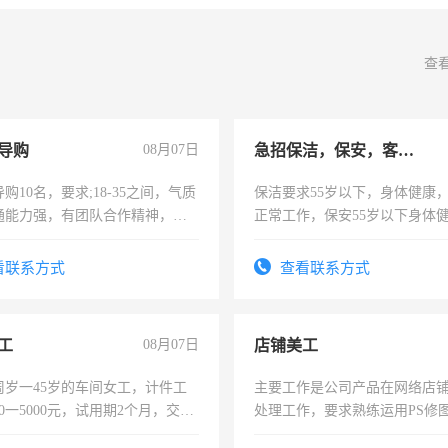
查
导购
08月07日
急招保洁，保安，客服，工程
购10名，要求;18-35之间，气质
保洁要求55岁以下，身体健康
通能力强，有团队合作精神，有
正常工作，保安55岁以下身体
，有工作经验者优先！
责任心形象端庄，遵纪守法，
录，客服要求45岁以下高中以
看联系方式
查看联系方式
懂电脑工作认真，性格开朗有
能力，工程，懂水电维修。
工
08月07日
店铺美工
周岁一45岁的车间女工，计件工
主要工作是公司产品在网络店
00一5000元，试用期2个月，交五
处理工作，要求熟练运用PS修图
年薪假，年底福利
作时间每天8小时，待遇优厚。