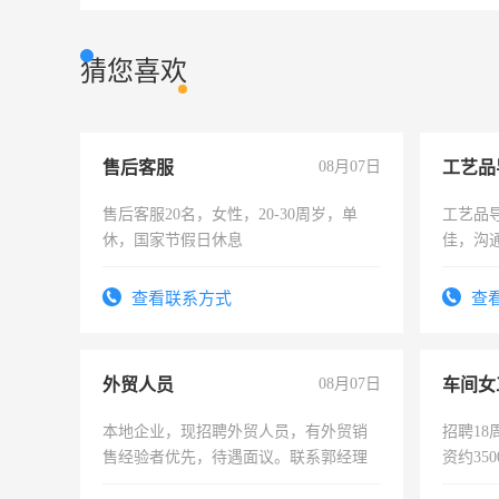
猜您喜欢
售后客服
08月07日
工艺品
售后客服20名，女性，20-30周岁，单
工艺品导
休，国家节假日休息
佳，沟
上进心
查看联系方式
查
外贸人员
08月07日
车间女
本地企业，现招聘外贸人员，有外贸销
招聘18
售经验者优先，待遇面议。联系郭经理
资约35
险，有