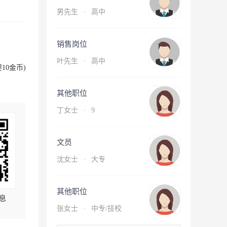
男先生
·
高中
销售岗位
叶先生
·
高中
10金币)
其他职位
丁女士
·
9
文员
沈女士
·
大专
其他职位
息
张女士
·
中专/技校