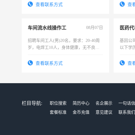
查看联系方式
查
车间流水线操作工
08月07日
医药代
招聘车间工人(男)20名，要求：20-40周
基因公
岁，电焊工10人，身体健康，无不良嗜
以下学历
好。薪资：4500-7000元，标准八人间住
可，需
宿，免费发放劳保用品，两班倒，每月
表或者
查看联系方式
查
25号准时发放工资，工作时间10小时
交五险
栏目导航:
职位搜索
简历中心
名企展示
一句话
套餐标准
金币充值
意见建议
联系我