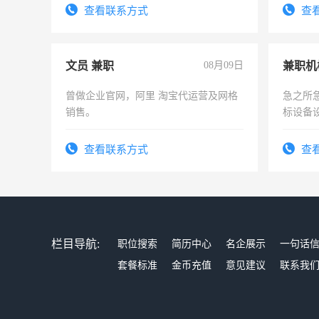
查看联系方式
查
文员 兼职
08月09日
曾做企业官网，阿里 淘宝代运营及网格
急之所
销售。
标设备
作和分
结识有
查看联系方式
查
栏目导航:
职位搜索
简历中心
名企展示
一句话
套餐标准
金币充值
意见建议
联系我