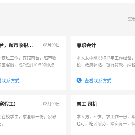
查
宾馆前台，超市收银员，淘宝客服
08月09日
兼职会计
个夜班工作，宾馆前台，超市收
本人女中级职称12年工作经验
淘宝客服，晚7点到10点的钟点
税、政府补贴、银行贷款、纳
烦看到的老板加我微信聊，手机
为各类公司策划，设建新账，
信
务，财务咨询等业务。欲求兼
看联系方式
查看联系方式
作
寒假工）
08月09日
普工 司机
三在校学生，求兼职一份，家教
本人男，30岁，求工作一份，
场。
也可，吃苦耐劳，踏实肯干，
勿扰