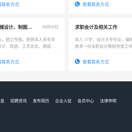
看联系方式
查看联系方式
兼职机械设计、制图、设备改造
08月09日
求职会计及相关工作
急，想之所想。愿把本人多年非
本人 37岁，会计大专毕业，做
设计、改造、工艺优化、图纸制
欲求一份全职会计等财务类工
解的经验与您分享。 真诚合作，
计证
识之士，共享未来。
看联系方式
查看联系方式
信息
招聘资讯
发布简历
企业入驻
会员中心
法律申明
们