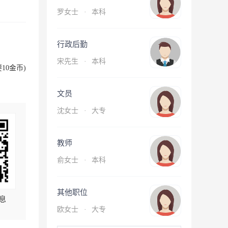
罗女士
·
本科
行政后勤
宋先生
·
本科
10金币)
文员
沈女士
·
大专
教师
俞女士
·
本科
其他职位
息
欧女士
·
大专