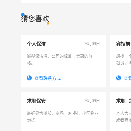
猜您喜欢
个人保洁
08月09日
诚揽保洁活，公司的标准，优惠的价
想找一
格。
银员，
工，麻
号同微
查看联系方式
查
求职保安
08月09日
求职（
最好是售楼部，商场，8小时，小区物业
本人大
勿扰
或者商