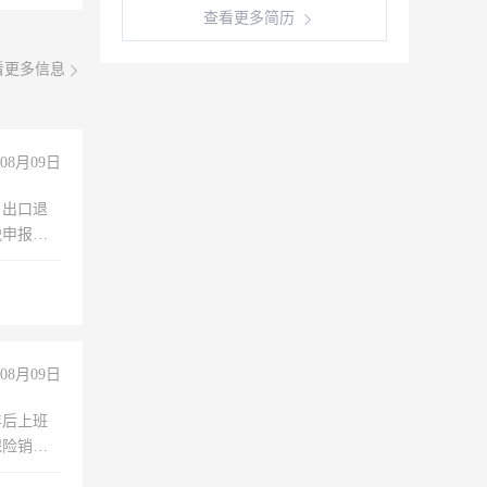
查看更多简历
看更多信息
08月09日
，出口退
税申报、
理乱账业
职会计工
08月09日
年后上班
保险销售